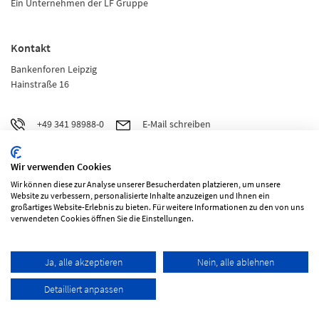
Ein Unternehmen der LF Gruppe
Kontakt
Bankenforen Leipzig
Hainstraße 16
+49 341 98988-0
E-Mail schreiben
Über uns
Wir verwenden Cookies
Wir können diese zur Analyse unserer Besucherdaten platzieren, um unsere
Impressum
Website zu verbessern, personalisierte Inhalte anzuzeigen und Ihnen ein
großartiges Website-Erlebnis zu bieten. Für weitere Informationen zu den von uns
Datenschutz
verwendeten Cookies öffnen Sie die Einstellungen.
Allgemeine Veranstaltungs- und Geschäftsbedingungen
Ja, alle akzeptieren
Nein, alle ablehnen
Detailliert anpassen