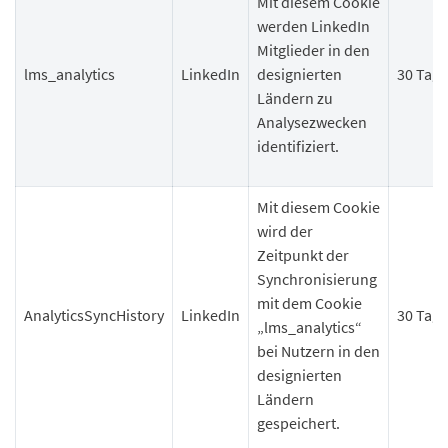
Mit diesem Cookie
werden LinkedIn
Mitglieder in den
lms_analytics
LinkedIn
designierten
30 Tage
Ländern zu
Analysezwecken
identifiziert.
Mit diesem Cookie
wird der
Zeitpunkt der
Synchronisierung
mit dem Cookie
AnalyticsSyncHistory
LinkedIn
30 Tage
„lms_analytics“
bei Nutzern in den
designierten
Ländern
gespeichert.